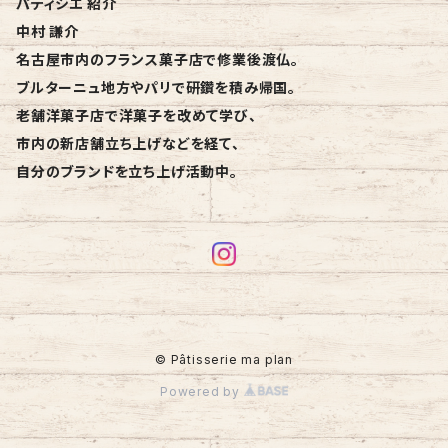
パティシエ 紹介
中村 謙介
名古屋市内のフランス菓子店で修業後渡仏。
ブルターニュ地方やパリで研鑽を積み帰国。
老舗洋菓子店で洋菓子を改めて学び、
市内の新店舗立ち上げなどを経て、
自分のブランドを立ち上げ活動中。
© Pâtisserie ma plan
Powered by